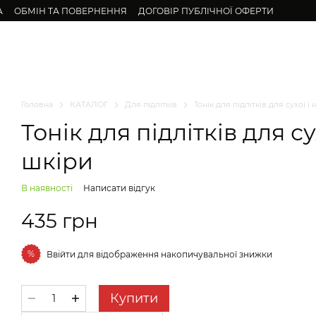
А
ОБМІН ТА ПОВЕРНЕННЯ
ДОГОВІР ПУБЛІЧНОЇ ОФЕРТИ
бличчя
Для підлітків
Волосся
Тіло
Натуральні олії
Набор
Головна
КАТАЛОГ
Для підлітків
Тонік для підлітків для сухої 
Тонік для підлітків для с
шкіри
В наявності
Написати відгук
435 грн
%
Ввійти
для відображення накопичувальної знижки
Купити