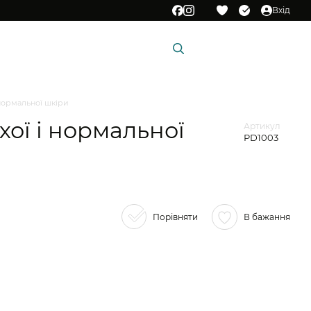
Вхід
Мій кошик
и
Подарункові сертифікати
і нормальної шкіри
ухої і нормальної
Артикул
PD1003
Порівняти
В бажання