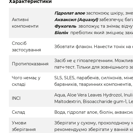
Характеристики
Гідролат алое
заспокоює шкіру, зме
Активні
Акваксил (Aquaxyl)
забезпечує баг
компоненти
Фукогель
зволожує та знімає відчу
Біолін
пребіотик який зміцнює захи
Спосіб
Збовтати флакон. Нанести тонік на
застосування
Засіб не є гіпоалергенним. Можлив
Протипоказання
патч-тест. Тільки для зовнішнього 
Чого немає у
SLS, SLES, парабенів, силіконів, м
складі
барвників, тваринних компонентів,
Aqua, Aloe Vera Leaves Hydrozol, Inulin
INCI
Maltodextrin, Bisoaccharide gum-1, L
Склад
Вода, гідролат алое, біолін, аквакс
Умови
Зберігати у сухому, прохолодному 
зберігання
рекомендуємо зберігати у ванній кі