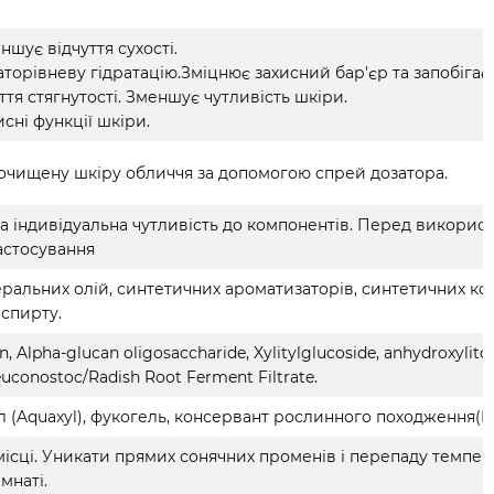
ншує відчуття сухості.
аторівневу гідратацію.Зміцнює захисний бар'єр та запобігає 
ття стягнутості. Зменшує чутливість шкіри.
сні функції шкіри.
 очищену шкіру обличчя за допомогою спрей дозатора.
а індивідуальна чутливість до компонентів. Перед викорис
застосування
інеральних олій, синтетичних ароматизаторів, синтетичних ко
 спирту.
, Alpha-glucan oligosaccharide, Xylitylglucoside, anhydroxylitol, 
euconostoc/Radish Root Ferment Filtrate.
ил (Aquaxyl), фукогель, консервант рослинного походження(Le
місці. Уникати прямих сонячних променів і перепаду темпер
мнаті.