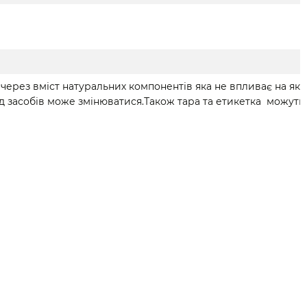
через вміст натуральних компонентів яка не впливає на якіс
засобів може змінюватися.Також тара та етикетка можуть в
Каталог
Клієнтам
Конт
Обличчя
Вхід до кабінету
063 11
Для підлітків
КАТАЛОГ
093 6
Волосся
ПРО НАС
Перед
Тіло
КОНТАКТИ