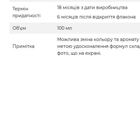
18 місяців з дати виробництва
Термін
придатності
6 місяців після відкриття флакона
Об'єм
100 мл
Можлива зміна кольору та аромату 
Примітка
метою удосконалення формул склад 
фото, що на екрані.
© 2018—2026
mak-sham.com
Приймаємо до оплати