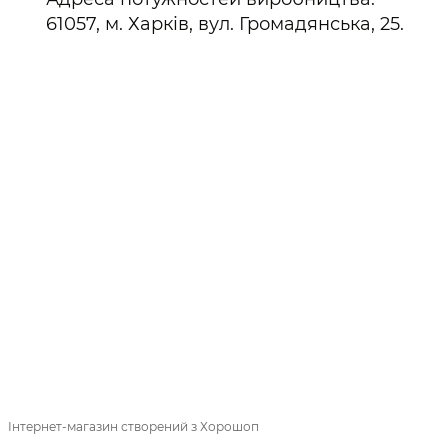
61057, м. Харків, вул. Громадянська, 25.
063 111-63-73
093 691-79-09
КОНТАКТИ
Повна версія сайту
© 2018—2026
mak-sham.com
Інтернет-магазин створений з Хорошоп