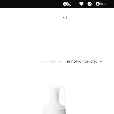
Вхід
Мій кошик
и
Подарункові сертифікати
Сортування:
за популярністю