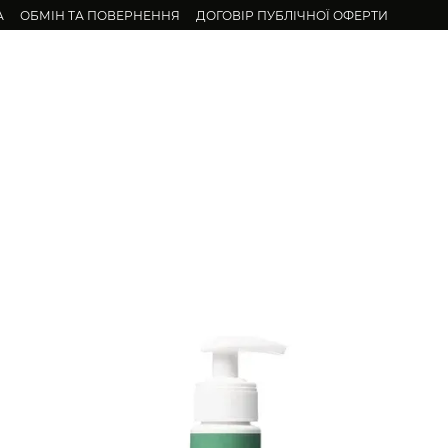
А
ОБМІН ТА ПОВЕРНЕННЯ
ДОГОВІР ПУБЛІЧНОЇ ОФЕРТИ
бличчя
Для підлітків
Волосся
Тіло
Натуральні олії
Набор