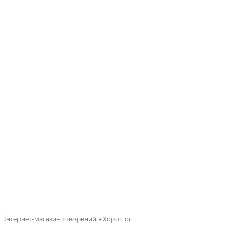
063 111-63-73
093 691-79-09
КОНТАКТИ
Повна версія сайту
© 2018—2026
mak-sham.com
Інтернет-магазин створений з Хорошоп