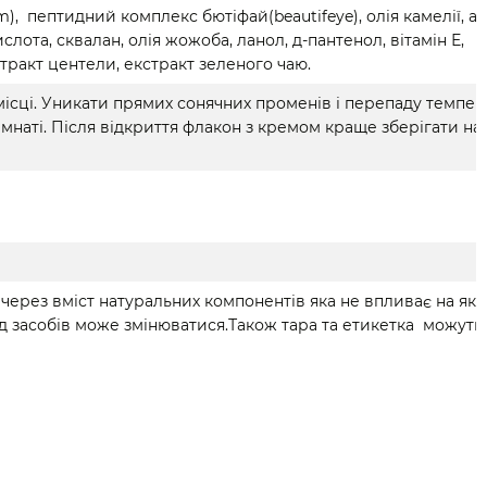
em), пептидний комплекс бютіфай(beautifeye), олія камелії, ак
ислота, сквалан, олія жожоба, ланол, д-пантенол, вітамін Е,
кстракт центели, екстракт зеленого чаю.
місці. Уникати прямих сонячних променів і перепаду темпер
імнаті. Після відкриття флакон з кремом краще зберігати на
через вміст натуральних компонентів яка не впливає на якіс
засобів може змінюватися.Також тара та етикетка можуть в