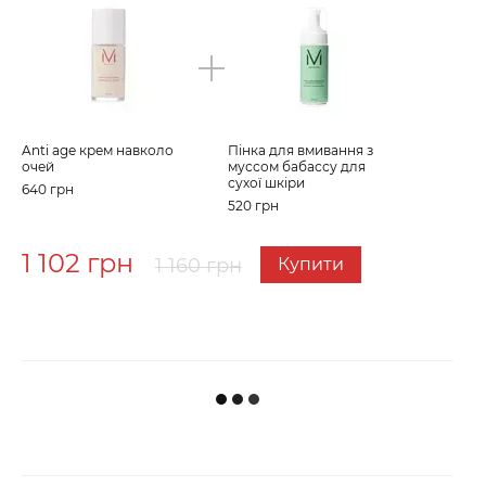
Anti age крем навколо
Пінка для вмивання з
Anti
очей
муссом бабассу для
очей
сухої шкіри
640 грн
640 
520 грн
1 102 грн
1 
1 160 грн
Купити