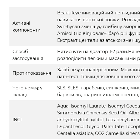
Beautifeye інноваційний пептидний
нависання верхньої повіки. Розглад
Активні
Syn-hycan зменшує глибину зморшок
компоненти
Amisol trio відновлює бар'єрні функц
Екстракт центели азіатської змен
Спосіб
Натиснути на дозатор 1-2 рази.Нан
застосування
розподілити легкими масажними р
Засіб не є гіпоалергенним. Можлив
Протипоказання
патч-тест. Тільки для зовнішнього з
Чого немає у
SLS, SLES, парабенів, силіконів, м
складі
барвників, тваринних компонентів,
Aqua, Isoamyl Laurate, Isoamyl Cocoate
Simmondsia Chinensis Seed Oil, Albizia
INCI
anhydroxylitol, xylitol, tetradecyl a
D-panthenol, Glycol Palmitate, Tocop
Centella asiatica, CO2 Camellia sinensi