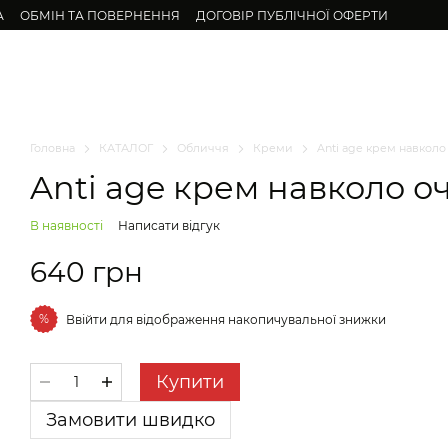
А
ОБМІН ТА ПОВЕРНЕННЯ
ДОГОВІР ПУБЛІЧНОЇ ОФЕРТИ
бличчя
Для підлітків
Волосся
Тіло
Натуральні олії
Набор
Головна
КАТАЛОГ
Обличчя
Креми
Anti age крем навколо
Anti age крем навколо о
В наявності
Написати відгук
640 грн
%
Ввійти
для відображення накопичувальної знижки
Купити
Разом дешевше
Замовити швидко