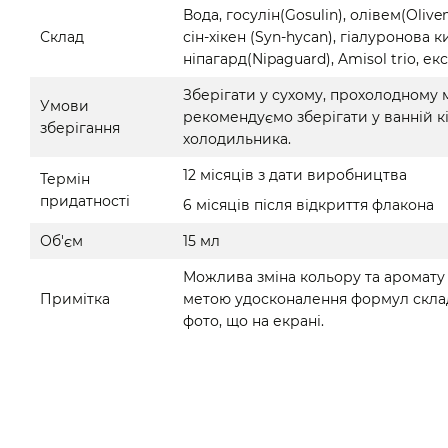
Вода, госулін(Gosulin), олівем(Oliv
Склад
сін-хікен (Syn-hycan), гіалуронова к
ніпагард(Nipaguard), Amisol trio, е
Зберігати у сухому, прохолодному 
Умови
рекомендуємо зберігати у ванній к
зберігання
холодильника.
12 місяців з дати виробництва
Термін
придатності
6 місяців після відкриття флакона
Об'єм
15 мл
Можлива зміна кольору та аромату 
Примітка
метою удосконалення формул склад 
фото, що на екрані.