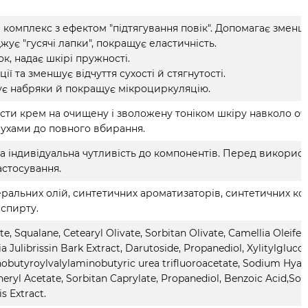
 комплекс з ефектом "підтягування повік". Допомагає змен
жує "гусячі лапки", покращує еластичність.
, надає шкірі пружності.
ії та зменшує відчуття сухості й стягнутості.
шує набряки й покращує мікроциркуляцію.
ести крем на очищену і зволожену тоніком шкіру навколо оч
ухами до повного вбирання.
а індивідуальна чутливість до компонентів. Перед викорис
астосування.
інеральних олій, синтетичних ароматизаторів, синтетичних ко
 спирту.
, Squalane, Cetearyl Olivate, Sorbitan Olivate, Camellia Oleifera
 Julibrissin Bark Extract, Darutoside, Propanediol, Xylitylglucos
minobutyroylvalylaminobutyric urea trifluoroacetate, Sodium Hyal
heryl Acetate, Sorbitan Caprylate, Propanediol, Benzoic Acid,S
s Extract.