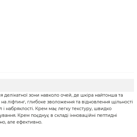
Anti age крем навколо
Пінка для вмивання з
очей
муссом бабассу для
сухої шкіри
640 грн
520 грн
1 102 грн
1 160 грн
Купити
 делікатної зони навколо очей, де шкіра найтонша та
 на ліфтинг, глибоке зволоження та відновлення щільності
 і набряклості. Крем має легку текстуру, швидко
ування. Крем поєднує в складі інноваційні пептидні
но, але ефективно.