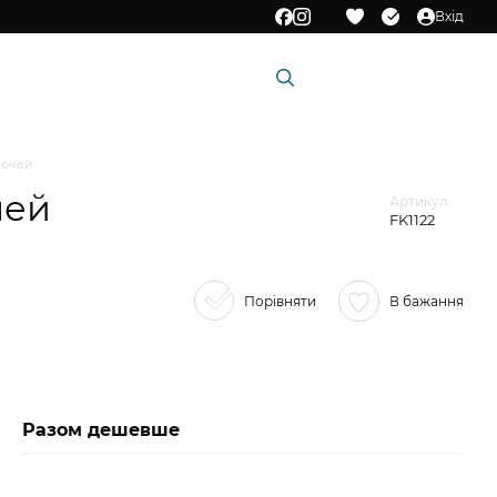
Вхід
Мій кошик
и
Подарункові сертифікати
 очей
чей
Артикул
FK1122
Порівняти
В бажання
Разом дешевше
Ра