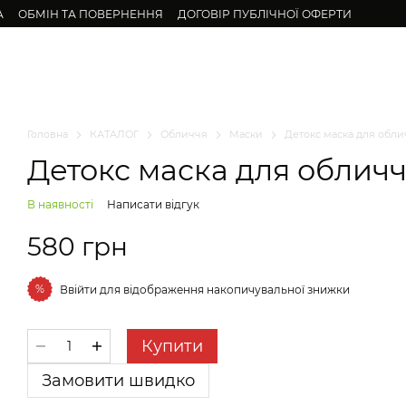
А
ОБМІН ТА ПОВЕРНЕННЯ
ДОГОВІР ПУБЛІЧНОЇ ОФЕРТИ
бличчя
Для підлітків
Волосся
Тіло
Натуральні олії
Набор
Головна
КАТАЛОГ
Обличчя
Маски
Детокс маска для обли
Детокс маска для облич
В наявності
Написати відгук
580 грн
%
Ввійти
для відображення накопичувальної знижки
Купити
Замовити швидко