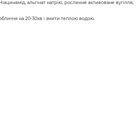
н, Ніацинамід, альгінат натрію, рослинне активоване вугілля,
бличчя на 20-30хв і змити теплою водою.
Каталог
Клієнтам
Конт
Обличчя
Вхід до кабінету
063 11
Для підлітків
КАТАЛОГ
093 6
Волосся
ПРО НАС
Перед
Тіло
КОНТАКТИ
Натуральні олії
БЛОГ
Набори
ДОСТАВКА І ОПЛАТА
Подарункові сертифікати
ОБМІН ТА ПОВЕРНЕННЯ
ДОГОВІР ПУБЛІЧНОЇ